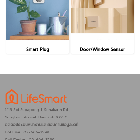
Smart Plug
Door/Window Sensor
1/19 Soi Supapong 1, Srinakarin Rd.,
Nongbon, Prawet, Bangkok 10250
ติดต่อประเมินหน้างานและสอบถามข้อมูลได้ที่
Hot Line :
02-666-3599
Call Center
: 02-666-3599