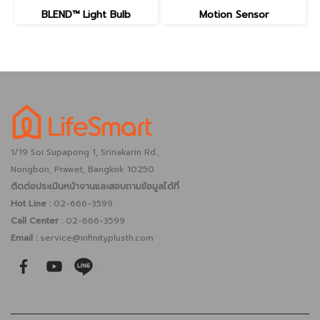
BLEND™ Light Bulb
Motion Sensor
1/19 Soi Supapong 1, Srinakarin Rd.,
Nongbon, Prawet, Bangkok 10250
ติดต่อประเมินหน้างานและสอบถามข้อมูลได้ที่
Hot Line :
02-666-3599
Call Center
: 02-666-3599
Email :
service@infinityplusth.com