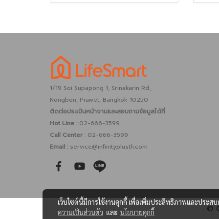
1/19 Soi Supapong 1, Srinakarin Rd.,
Nongbon, Prawet, Bangkok 10250
ติดต่อประเมินหน้างานและสอบถามข้อมูลได้ที่
Hot Line :
02-666-3599
Call Center
: 02-666-3599
Email :
service@infinityplusth.com
เว็บไซต์นี้มีการใช้งานคุกกี้ เพื่อเพิ่มประสิทธิภาพและประส
© C
ความเป็นส่วนตัว
และ
นโยบายคุกกี้