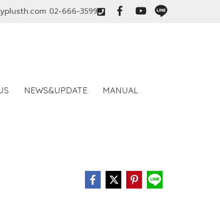
typlusth.com
02-666-3599
US
NEWS&UPDATE
MANUAL